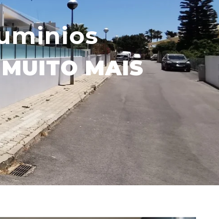
uminios
E MUITO MAIS