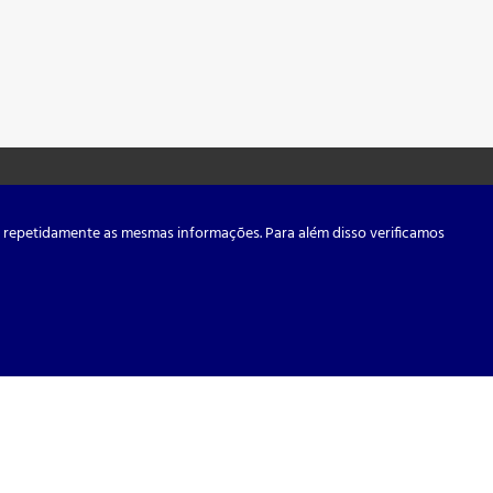
r repetidamente as mesmas informações. Para além disso verificamos
Criado Por
s: