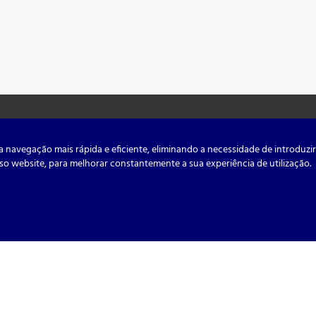
Horários
a navegação mais rápida e eficiente, eliminando a necessidade de introduzi
so website, para melhorar constantemente a sua experiência de utilização.
De Segunda a Sexta:
09H às 13H e das 15H às 18H
Sábados, Domingos e Feriado
erviços
Fechado
C