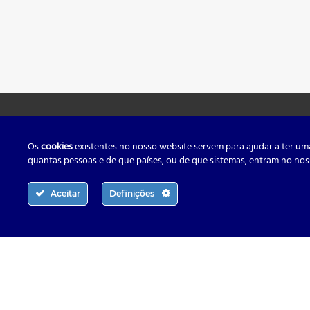
Menu
Os
cookies
existentes no nosso website servem para ajudar a ter um
quantas pessoas e de que países, ou de que sistemas, entram no nos
Aceitar
Definições
Home
Sobre Nós
Contactos:
(00351) 282 762 711 * – Loja
Os nossos s
(00351) 912 922 078 * – Ivo Oliveira
Material PV
(*Chamadas para rede fixa e móvel
nacional)
Contactos